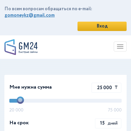
По всем вопросам обращаться по e-mail:
gomoneykz@gmail.com
Вход
Toggl
navig
Мне нужна сумма
₸
20 000
75 000
На срок
дней