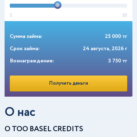
5
30
Сумма займа:
25 000
тг
Срок займа:
24 августа, 2026 г
Вознаграждение:
3 750
тг
Получить деньги
О нас
О ТОО BASEL CREDITS