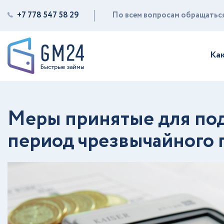
+7 778 547 58 29
По всем вопросам обращаться 
Как
Меры принятые для под
период чрезвычайного