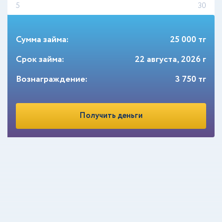
5
30
Сумма займа:
25 000
тг
Срок займа:
22 августа, 2026 г
Вознаграждение:
3 750
тг
Получить деньги